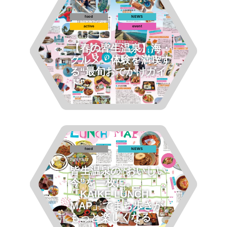
food
NEWS
active
event
2026.03.27
【春の皆生温泉】海・
グルメ・体験を満喫す
る“最旬おでかけガイ
ド”
food
NEWS
2026.03.27
皆生温泉の“おいしい
今”を一枚に。
「KAIKE LUNCH
MAP」でまち歩きが
もっと楽しくなる