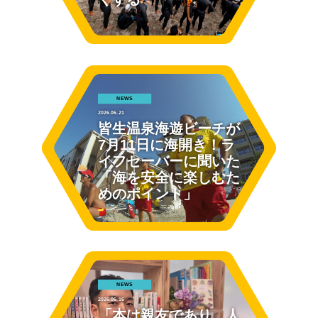
NEWS
2026.06.21
皆生温泉海遊ビーチが
7月11日に海開き！ラ
イフセーバーに聞いた
「海を安全に楽しむた
めのポイント」
NEWS
2026.06.16
「本は親友であり、人