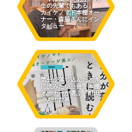
生の先輩でもある」
カイケノマド本棚オー
ナー・森脇さんにイン
タビュー
NEWS
2026.06.15
気分が落ち込んだとき
に読みたい一冊。本棚
オーナーが選ぶ『町田
くんの世界』