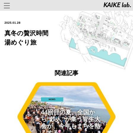
2025.01.28
真冬の贅沢時間
湯めぐり旅
関連記事
NEWS
2026.07.05
44回目の夏。全国か
ら“鉄人”が集う皆生大
会が、今年もまちを熱
くする