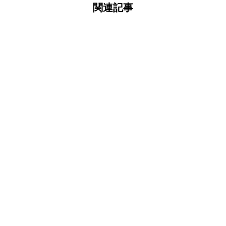
関連記事
food
NEWS
active
event
2026.03.27
【春の皆生温泉】海・
グルメ・体験を満喫す
る“最旬おでかけガイ
ド”
food
NEWS
event
2025.07.29
【海の家グルメ紹介】
甘くてスパイシー！夏