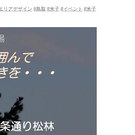
エリアデザイン
#鳥取
#米子
#イベント
#米子