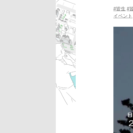
#皆生
#
イベント