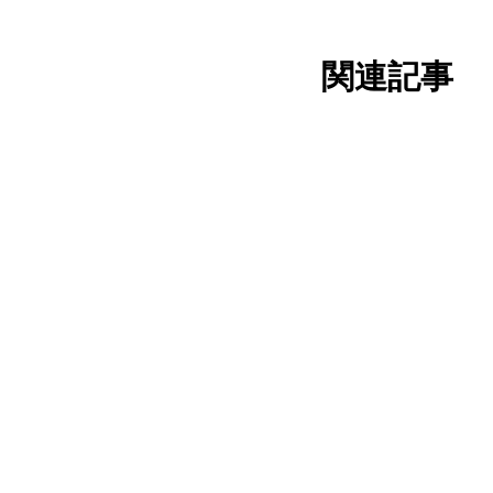
関連記事
RESS
wakuwaku
KE
SS#09特集-
wakuwaku
ケエリアデ
2022.12.20
ンスクール
ふりかえり：カイケエリアデザインス
ール③
践イベント
クワクかい
を振り返っ
ku
wakuwaku
2022.11.03