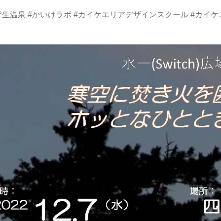
皆生温泉
#かいけラボ
#カイケエリアデザインスクール
#カイケ