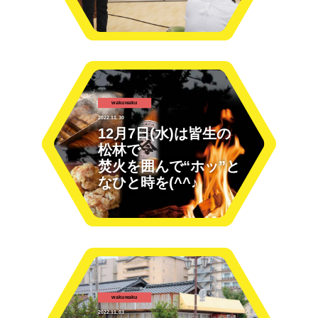
wakuwaku
2022.11.30
12月7日(水)は皆生の
松林で
焚火を囲んで“ホッ”と
なひと時を(^^♪
wakuwaku
2022.11.03