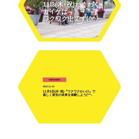
11/3(木･祝)わくわく
カイケは
ワクワク中です(^^♪
wakuwaku
2022.11.03
11月3日(木･祝)『ワクワクかいけ』で
楽しく皆生の未来を体験しよう(^^♪