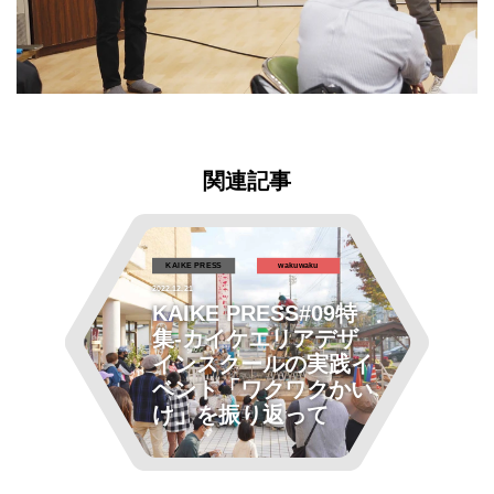
関連記事
KAIKE PRESS
wakuwaku
2022.12.21
KAIKE PRESS#09特
集-カイケエリアデザ
インスクールの実践イ
ベント「ワクワクかい
け」を振り返って