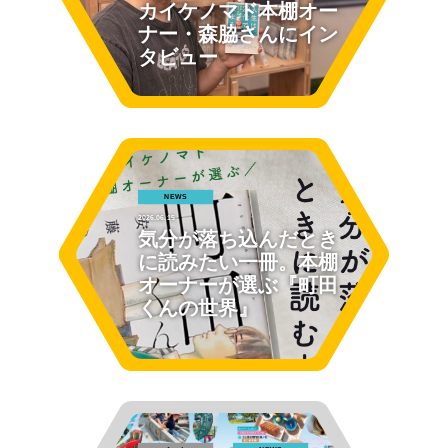
カイケノマド本棚オー
ナー・森脇さんにイン
タビュー
NEWS
2026.06.15
気分が落ち込んだとき
に読みたい一冊。本棚
オーナーが選ぶ『町田
くんの世界』