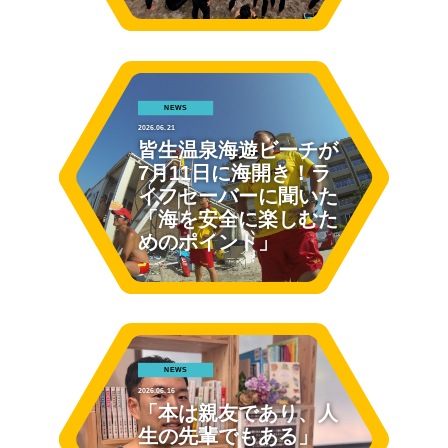
NEWS
2026.06.21
皆生温泉海遊ビーチが
7月11日に海開き！ラ
イフセーバーに聞いた
「海を安全に楽しむた
めのポイント」
NEWS
2026.06.16
「本は親友であり、人
生の先輩でもある」