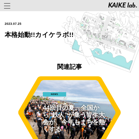
2023.07.25
本格始動!!カイケラボ!!
関連記事
NEWS
2026.07.05
44回目の夏。全国か
ら“鉄人”が集う皆生大
会が、今年もまちを熱
くする