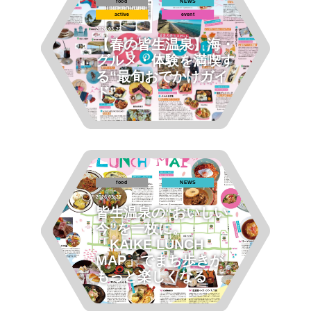
food
NEWS
active
event
2026.03.27
【春の皆生温泉】海・
グルメ・体験を満喫す
る“最旬おでかけガイ
ド”
food
NEWS
2026.03.27
皆生温泉の“おいしい
今”を一枚に。
「KAIKE LUNCH
MAP」でまち歩きが
もっと楽しくなる