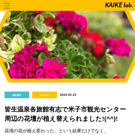
2023.05.23
NEWS
active
皆生温泉各旅館有志で米子市観光センター
周辺の花壇が植え替えられました!(^^)!
花壇の花が植え変わった、という結果だけでなく、