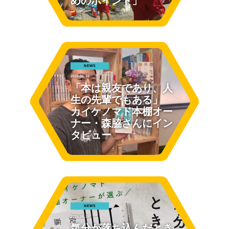
めのポイント」
NEWS
2026.06.16
「本は親友であり、人
生の先輩でもある」
カイケノマド本棚オー
ナー・森脇さんにイン
タビュー
NEWS
2026.06.15
気分が落ち込んだとき