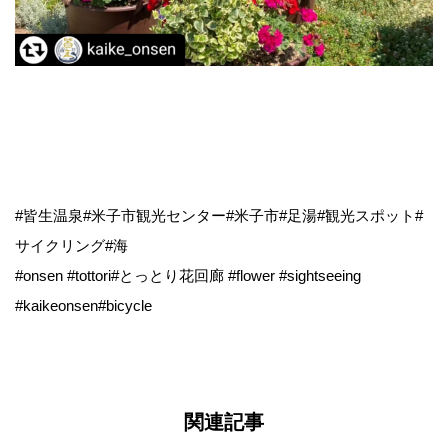
#皆生温泉#米子市観光センター#米子市#足湯#観光スポット#
サイクリング#海
#onsen #tottori#とっとり花回廊 #flower #sightseeing
#kaikeonsen#bicycle
関連記事