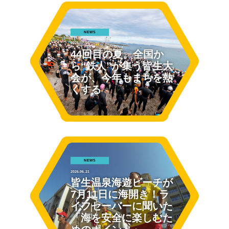
NEWS
2026.07.05
44回目の夏。全国か
ら“鉄人”が集う皆生大
会が、今年もまちを熱
くする
NEWS
2026.06.21
皆生温泉海遊ビーチが
7月11日に海開き！ラ
イフセーバーに聞いた
「海を安全に楽しむた