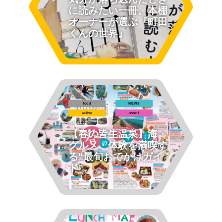
に読みたい一冊。本棚
オーナーが選ぶ『町田
くんの世界』
food
NEWS
active
event
2026.03.27
【春の皆生温泉】海・
グルメ・体験を満喫す
る“最旬おでかけガイ
ド”