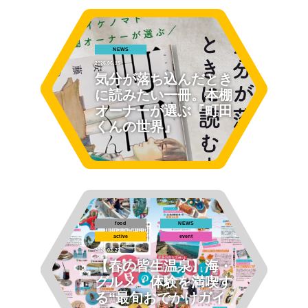
NEWS
2026.06.15
気分が落ち込んだとき
に読みたい一冊。本棚
オーナーが選ぶ『町田
くんの世界』
food
NEWS
active
event
2026.03.27
【春の皆生温泉】海・
グルメ・体験を満喫す
る“最旬おでかけガイ