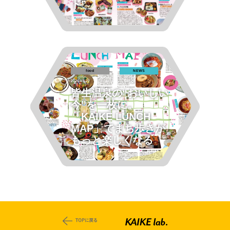
ド”
food
NEWS
2026.03.27
皆生温泉の“おいしい
今”を一枚に。
「KAIKE LUNCH
MAP」でまち歩きが
もっと楽しくなる