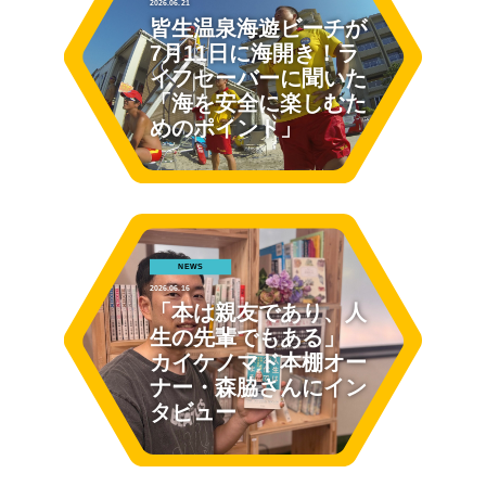
2026.06.21
皆生温泉海遊ビーチが
7月11日に海開き！ラ
イフセーバーに聞いた
「海を安全に楽しむた
めのポイント」
NEWS
2026.06.16
「本は親友であり、人
生の先輩でもある」
カイケノマド本棚オー
ナー・森脇さんにイン
タビュー