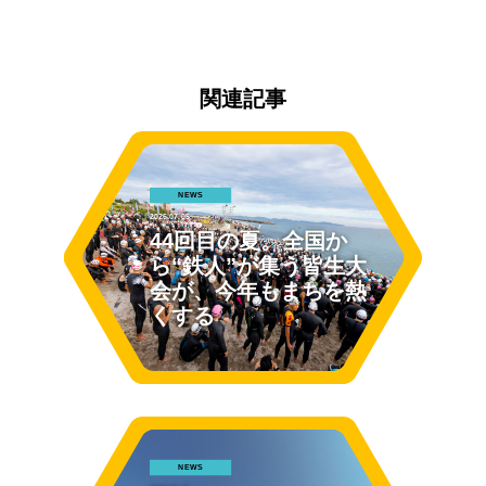
関連記事
NEWS
2026.07.05
44回目の夏。全国か
ら“鉄人”が集う皆生大
会が、今年もまちを熱
くする
NEWS