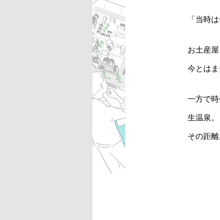
「当時は
お土産屋
今とはま
一方で時
生温泉。
その距離