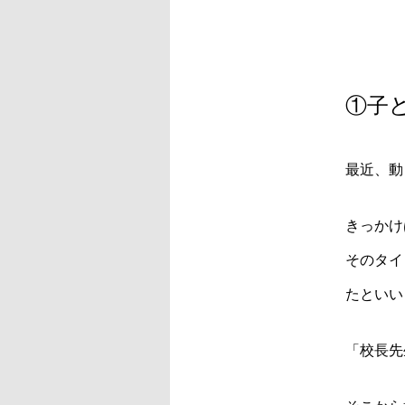
①子
最近、動
きっかけ
そのタイ
たといい
「校長先