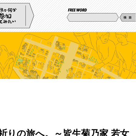
祈りの旅へ。～皆生菊乃家 若女