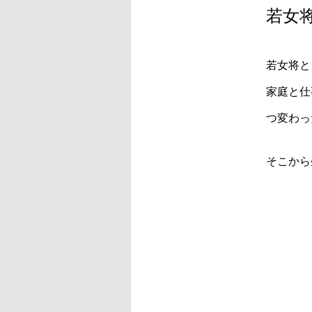
若女
若女将と
家庭と仕
つ変わっ
そこから