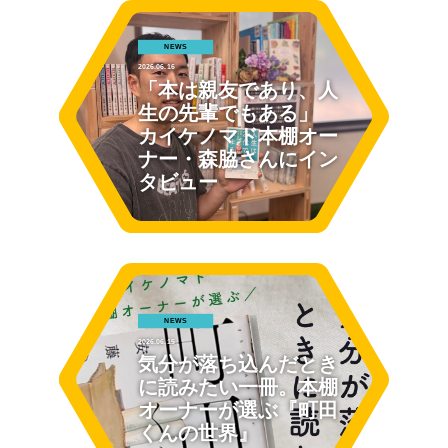
NEWS
2026.06.16
「本は親友であり、人
生の先輩でもある」
カイケノマド本棚オー
ナー・森脇さんにイン
タビュー
NEWS
2026.06.15
気分が落ち込んだとき
に読みたい一冊。本棚
オーナーが選ぶ『町田
くんの世界』