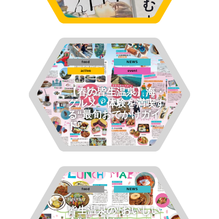
food
NEWS
active
event
2026.03.27
【春の皆生温泉】海・
グルメ・体験を満喫す
る“最旬おでかけガイ
ド”
food
NEWS
2026.03.27
皆生温泉の“おいしい