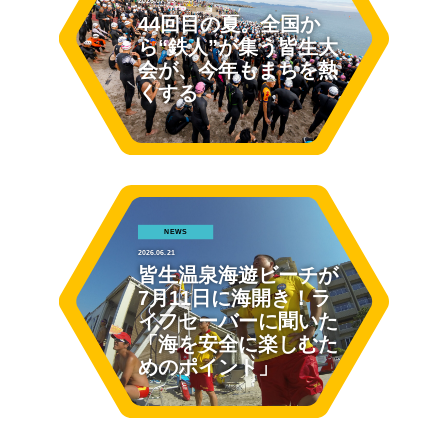
2026.07.05
44回目の夏。全国か
ら“鉄人”が集う皆生大
会が、今年もまちを熱
くする
NEWS
2026.06.21
皆生温泉海遊ビーチが
7月11日に海開き！ラ
イフセーバーに聞いた
「海を安全に楽しむた
めのポイント」